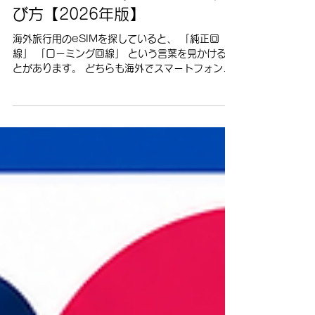
海外eSIMの「純正回線」と
「ローミング回線」の違いと
は？メリット・デメリットと選
び方【2026年版】
海外旅行用のeSIMを探していると、 「純正回
線」 「ローミング回線」 という言葉を見かけるこ
とがあります。 どちらも海外でスマートフォンを
利用するためのeSIMですが、通信の仕組みや電話
番号の有無、設定方法などに違いがあります。
「純正回線の方が絶対にいいの？」 「ローミング
回線だと通信できないの？」 「旅行ならどっちを
選べばいい？」 と迷う方も多いと思います。 結論
からいうと、どちらが一方的に優れているという
ものではありません。 それぞれ特徴が異なるた
め、渡航先や利用目的に合わせて選ぶことが大切
です。 tabitsuでは、純正回線タイプ・ローミング
回線タイプの両方のeSIMを取り扱っています。
この記事では、それぞれの違いをできるだけ分か
りやすく解説します。 そもそも「純正回線」と