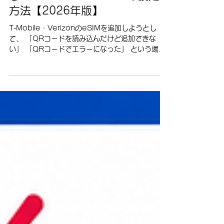
4 日前
トラブル解決
T-Mobile・VerizonのeSIMは
QRコード以外でも追加でき
る！iPhone・Androidの設定
方法【2026年版】
T-Mobile・VerizonのeSIMを追加しようとし
て、 「QRコードを読み込んだけど追加できな
い」 「QRコードでエラーになった」 という場合
でも、すぐに「eSIMを追加できない」と判断する
必要はありません。 実は、T-Mobile・Verizonの
eSIMをスマートフォンへ追加する方法は、QRコ
ードの読み込みだけではありません。 iPhoneで
は、自動的にeSIMが追加されていたり、システム
通知や「設定」から追加できたりする場合があり
ます。 Androidでも、機種によって通知から追加
できる場合があるほか、設定画面からeSIMをダウ