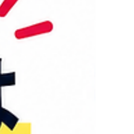
ンロードできます。 この記事では、QRコード以
外のeSIM追加方法をiPhone・Android別にご紹
介します。 ※スマートフォンの機種やOSのバー
ジョンによって、項目名や表示場所が異なる場合
があります。 QRコードで追加できなくても、他
の方法を試してみましょう T-Mobile・Verizonの
eSIMには複数の追加方法があります。 特に
iPhoneでは、 「QRコードでエラーが出たけれ
ど、実はすでにeS