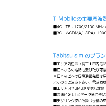
T-Mobileの主要周
■4G LTE：1700/2100 MHz AW
■3G：WCDMA/HSPA+ 1900/
Tabitsu sim のプラ
■エリア内通話（携帯＋市内電話
■日本からの電話も受け取り可
​※日本などへの国際通話発信は
ますのでご注意下さい。電話回
■エリア内でSMS送受信し放題
■高速(4G LTE)データ通信使
■デザリング使い放題（子機の速