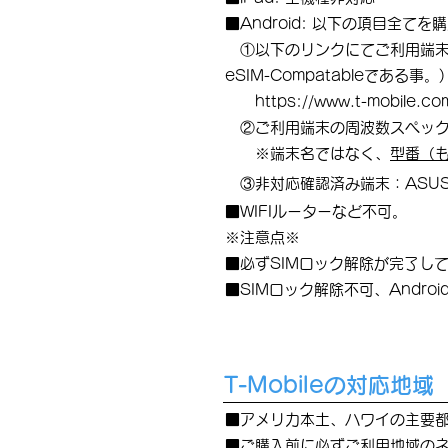
■Android: 以下の項目全
①以下のリンクにてご利用端末の
eSIM-Compat
ableである事。)
https://www.t-mobile.c
②ご利用端末の周波数スペックがT
​ ※端末名ではなく、
型番（
​ ③非対応確認済
み端末：ASUS
■WIFIルーターなど不可。
※注意点※
■必ずSIMロック解除が完了して
■SIMロック解除不可、Andr
T-Mobileの対応地域
■アメリカ本土、ハワイの主要
■ご購入前に必ずご利用地域のネット