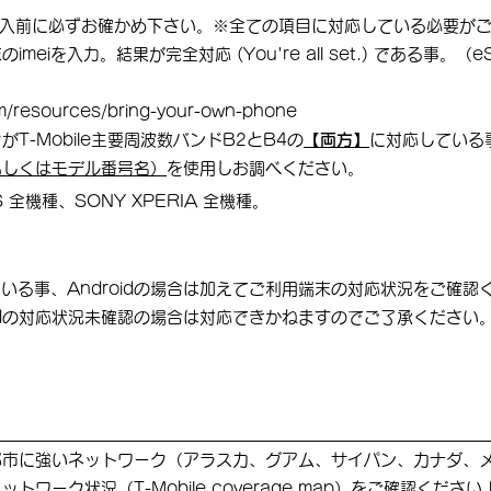
てを購入前に必ずお確かめ下さい。※全ての項目に対応している必要が
imeiを入力。
結果が完全対応 (You're all set.) である事。
om/resources/bring-your-own-phone
-Mobile主要周波数バンドB2とB4の
【両方】
に対応している
もしくはモデル番号名）
を使用しお調べください。
 全機種、SONY XPERIA 全機種。
いる事、Androidの場合は加えてご利用端末の対応状況をご確認
oidの対応状況未確認の場合は対応できかねますのでご了承ください
都市に強いネットワーク（アラスカ、グアム、サイパン、カナダ、
ワーク状況（T-Mobile coverage map）をご確認ください