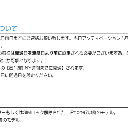
可
ついて
航日前日までにご連絡お願い致します。当日アクティベーションも
い。
お客様は
開通日を渡航日より前
に設定される必要がございます為、
m設定が可能となります。）
の【昼12時 NY時間までに開通】されます。
前日に開通日を設定ください。
MフリーもしくはSIMロック解除された、iPhone7以降のモデル。
以降のモデル。