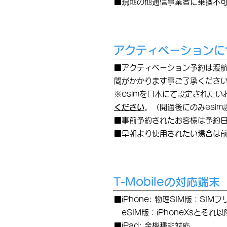
■現地の他通信事業者に乗換不
アクティベーションに
■アクティベーション予約は渡
間がかかります事ご了承くださ
※esimを日本にて設定されたい
ください
。（開通後にのみesi
■事前予約されたお客様は予約日
■早朝より使用されたい場合は
T-Mobileの対応端末
■iPhone: 物理SIM版：SI
eSIM版：iPhoneXsとそれ
■iPad: 全機種非対応