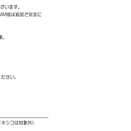
ございます。
（eSIM版は追加で完全に
事。
ください。
。
メキシコは対象外）
↓